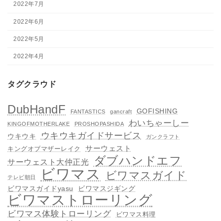
2022年7月
2022年6月
2022年5月
2022年4月
タグクラウド
DubHandF
GOFISHING
FANTASTICS
gancraft
わいちゃーしー
KINGOFMOTHERLAKE
PROSHOPASHIDA
ウキウキガイドサービス
ウキウキ
ガンクラフト
サーウェスト
キングオブマザーレイク
ダブハンドエフ
サーウェスト大仲正光
ビワマス
ビワマスガイド
テレビ朝日
ビワマスガイドyasu
ビワマスジギング
ビワマストローリング
ビワマス体験トローリング
ビワマス料理