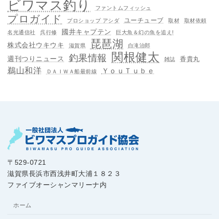
ビワマス釣り
ファントムフィッシュ
プロガイド
ユーチューブ
プロショップ アシダ
取材
取材依頼
國井キャプテン
名光通信社
呉行修
巨大魚＆幻の魚を追え!
琵琶湖
株式会社ウキウキ
滋賀県
白滝治郎
関根健太
釣果情報
週刊つりニュース
香貴丸
雑誌
鵜山和洋
ＹｏｕＴｕｂｅ
ＤＡＩＷＡ船最前線
〒529-0721
滋賀県長浜市西浅井町大浦１８２３
ファイブオーシャンマリーナ内
ホーム