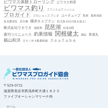
ビワマス体験トローリング
ビワマス料理
ビワマス釣り
ファントムフィッシュ
プロガイド
ユーチューブ
プロショップ アシダ
取材
取材依頼
國井キャプテン
名光通信社
呉行修
巨大魚＆幻の魚を追え!
琵琶湖
株式会社ウキウキ
滋賀県
白滝治郎
関根健太
釣果情報
週刊つりニュース
香貴丸
雑誌
鵜山和洋
ＹｏｕＴｕｂｅ
ＤＡＩＷＡ船最前線
〒529-0721
滋賀県長浜市西浅井町大浦１８２３
ファイブオーシャンマリーナ内
ホーム