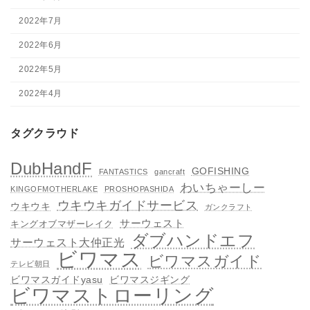
2022年7月
2022年6月
2022年5月
2022年4月
タグクラウド
DubHandF
GOFISHING
FANTASTICS
gancraft
わいちゃーしー
KINGOFMOTHERLAKE
PROSHOPASHIDA
ウキウキガイドサービス
ウキウキ
ガンクラフト
サーウェスト
キングオブマザーレイク
ダブハンドエフ
サーウェスト大仲正光
ビワマス
ビワマスガイド
テレビ朝日
ビワマスガイドyasu
ビワマスジギング
ビワマストローリング