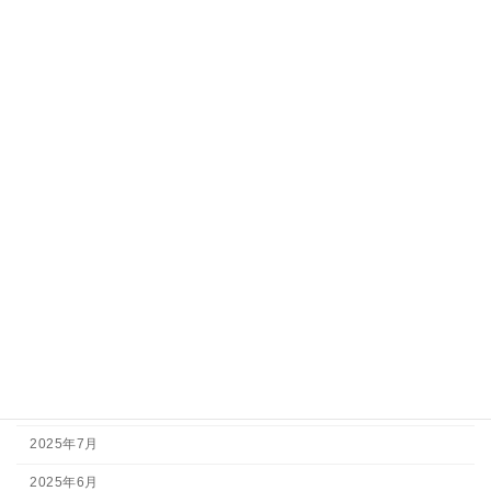
ビワマス 待望の新学名 読売新聞オンラインより
すべての投稿一覧
カテゴリー
最新情報
釣果情報
アーカイブ
2026年7月
2026年5月
2026年3月
2025年11月
2025年7月
2025年6月