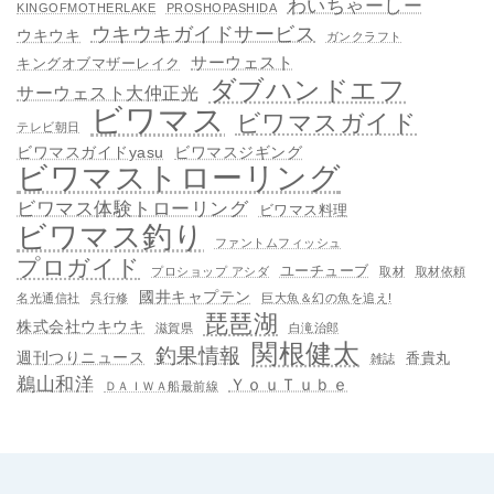
わいちゃーしー
KINGOFMOTHERLAKE
PROSHOPASHIDA
ウキウキガイドサービス
ウキウキ
ガンクラフト
サーウェスト
キングオブマザーレイク
ダブハンドエフ
サーウェスト大仲正光
ビワマス
ビワマスガイド
テレビ朝日
ビワマスガイドyasu
ビワマスジギング
ビワマストローリング
ビワマス体験トローリング
ビワマス料理
ビワマス釣り
ファントムフィッシュ
プロガイド
ユーチューブ
プロショップ アシダ
取材
取材依頼
國井キャプテン
名光通信社
呉行修
巨大魚＆幻の魚を追え!
琵琶湖
株式会社ウキウキ
滋賀県
白滝治郎
関根健太
釣果情報
週刊つりニュース
香貴丸
雑誌
鵜山和洋
ＹｏｕＴｕｂｅ
ＤＡＩＷＡ船最前線