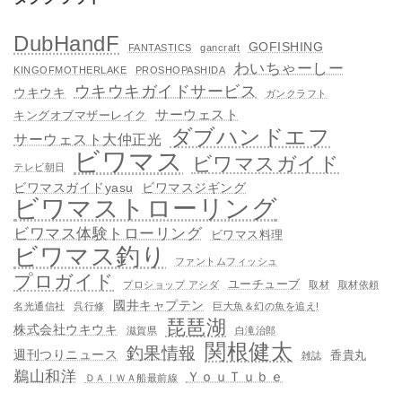
DubHandF
GOFISHING
FANTASTICS
gancraft
わいちゃーしー
KINGOFMOTHERLAKE
PROSHOPASHIDA
ウキウキガイドサービス
ウキウキ
ガンクラフト
サーウェスト
キングオブマザーレイク
ダブハンドエフ
サーウェスト大仲正光
ビワマス
ビワマスガイド
テレビ朝日
ビワマスガイドyasu
ビワマスジギング
ビワマストローリング
ビワマス体験トローリング
ビワマス料理
ビワマス釣り
ファントムフィッシュ
プロガイド
ユーチューブ
プロショップ アシダ
取材
取材依頼
國井キャプテン
名光通信社
呉行修
巨大魚＆幻の魚を追え!
琵琶湖
株式会社ウキウキ
滋賀県
白滝治郎
関根健太
釣果情報
週刊つりニュース
香貴丸
雑誌
鵜山和洋
ＹｏｕＴｕｂｅ
ＤＡＩＷＡ船最前線