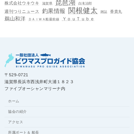
琵琶湖
株式会社ウキウキ
滋賀県
白滝治郎
関根健太
釣果情報
週刊つりニュース
香貴丸
雑誌
鵜山和洋
ＹｏｕＴｕｂｅ
ＤＡＩＷＡ船最前線
〒529-0721
滋賀県長浜市西浅井町大浦１８２３
ファイブオーシャンマリーナ内
ホーム
協会の紹介
アクセス
所属ボート＆ 船長