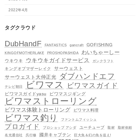
2022年4月
タグクラウド
DubHandF
GOFISHING
FANTASTICS
gancraft
わいちゃーしー
KINGOFMOTHERLAKE
PROSHOPASHIDA
ウキウキガイドサービス
ウキウキ
ガンクラフト
サーウェスト
キングオブマザーレイク
ダブハンドエフ
サーウェスト大仲正光
ビワマス
ビワマスガイド
テレビ朝日
ビワマスガイドyasu
ビワマスジギング
ビワマストローリング
ビワマス体験トローリング
ビワマス料理
ビワマス釣り
ファントムフィッシュ
プロガイド
ユーチューブ
プロショップ アシダ
取材
取材依頼
國井キャプテン
名光通信社
呉行修
巨大魚＆幻の魚を追え!