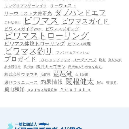
サーウェスト
キングオブマザーレイク
ダブハンドエフ
サーウェスト大仲正光
ビワマス
ビワマスガイド
テレビ朝日
ビワマスガイドyasu
ビワマスジギング
ビワマストローリング
ビワマス体験トローリング
ビワマス料理
ビワマス釣り
ファントムフィッシュ
プロガイド
ユーチューブ
プロショップ アシダ
取材
取材依頼
國井キャプテン
名光通信社
呉行修
巨大魚＆幻の魚を追え!
琵琶湖
株式会社ウキウキ
滋賀県
白滝治郎
関根健太
釣果情報
週刊つりニュース
香貴丸
雑誌
鵜山和洋
ＹｏｕＴｕｂｅ
ＤＡＩＷＡ船最前線