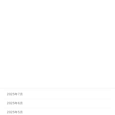
すべての投稿一覧
カテゴリー
最新情報
釣果情報
アーカイブ
2026年7月
2026年5月
2026年3月
2025年11月
2025年7月
2025年6月
2025年5月