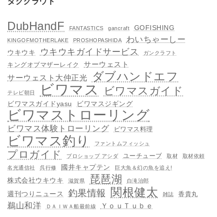
タグクラウド
DubHandF
GOFISHING
FANTASTICS
gancraft
わいちゃーしー
KINGOFMOTHERLAKE
PROSHOPASHIDA
ウキウキガイドサービス
ウキウキ
ガンクラフト
サーウェスト
キングオブマザーレイク
ダブハンドエフ
サーウェスト大仲正光
ビワマス
ビワマスガイド
テレビ朝日
ビワマスガイドyasu
ビワマスジギング
ビワマストローリング
ビワマス体験トローリング
ビワマス料理
ビワマス釣り
ファントムフィッシュ
プロガイド
ユーチューブ
プロショップ アシダ
取材
取材依頼
國井キャプテン
名光通信社
呉行修
巨大魚＆幻の魚を追え!
琵琶湖
株式会社ウキウキ
滋賀県
白滝治郎
関根健太
釣果情報
週刊つりニュース
香貴丸
雑誌
鵜山和洋
ＹｏｕＴｕｂｅ
ＤＡＩＷＡ船最前線