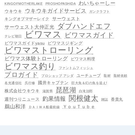
わいちゃーしー
KINGOFMOTHERLAKE
PROSHOPASHIDA
ウキウキガイドサービス
ウキウキ
ガンクラフト
サーウェスト
キングオブマザーレイク
ダブハンドエフ
サーウェスト大仲正光
ビワマス
ビワマスガイド
テレビ朝日
ビワマスガイドyasu
ビワマスジギング
ビワマストローリング
ビワマス体験トローリング
ビワマス料理
ビワマス釣り
ファントムフィッシュ
プロガイド
ユーチューブ
プロショップ アシダ
取材
取材依頼
國井キャプテン
名光通信社
呉行修
巨大魚＆幻の魚を追え!
琵琶湖
株式会社ウキウキ
滋賀県
白滝治郎
関根健太
釣果情報
週刊つりニュース
香貴丸
雑誌
鵜山和洋
ＹｏｕＴｕｂｅ
ＤＡＩＷＡ船最前線