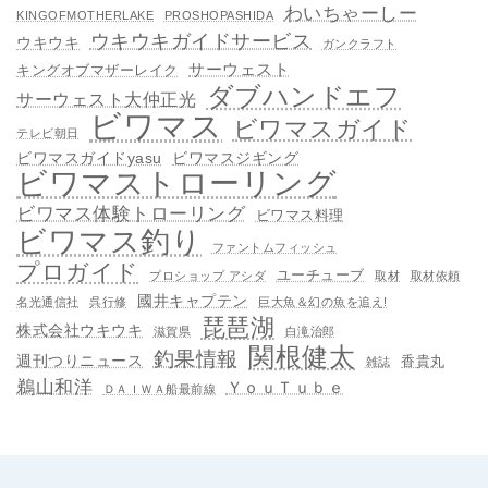
わいちゃーしー
KINGOFMOTHERLAKE
PROSHOPASHIDA
ウキウキガイドサービス
ウキウキ
ガンクラフト
サーウェスト
キングオブマザーレイク
ダブハンドエフ
サーウェスト大仲正光
ビワマス
ビワマスガイド
テレビ朝日
ビワマスガイドyasu
ビワマスジギング
ビワマストローリング
ビワマス体験トローリング
ビワマス料理
ビワマス釣り
ファントムフィッシュ
プロガイド
ユーチューブ
プロショップ アシダ
取材
取材依頼
國井キャプテン
名光通信社
呉行修
巨大魚＆幻の魚を追え!
琵琶湖
株式会社ウキウキ
滋賀県
白滝治郎
関根健太
釣果情報
週刊つりニュース
香貴丸
雑誌
鵜山和洋
ＹｏｕＴｕｂｅ
ＤＡＩＷＡ船最前線