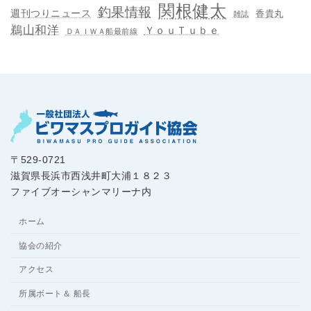
関根健太
釣果情報
週刊つりニュース
香貴丸
雑誌
鵜山和洋
ＹｏｕＴｕｂｅ
ＤＡＩＷＡ船最前線
〒529-0721
滋賀県長浜市西浅井町大浦１８２３
ファイブオーシャンマリーナ内
ホーム
協会の紹介
アクセス
所属ボート＆ 船長