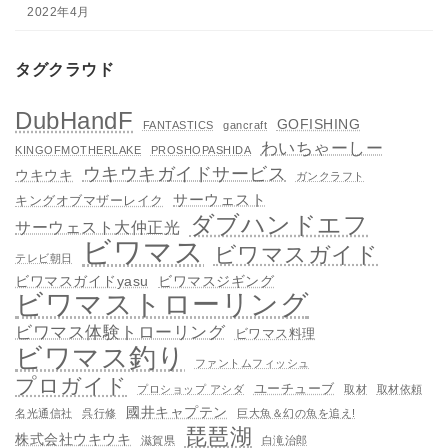
2022年4月
タグクラウド
DubHandF
GOFISHING
FANTASTICS
gancraft
わいちゃーしー
KINGOFMOTHERLAKE
PROSHOPASHIDA
ウキウキガイドサービス
ウキウキ
ガンクラフト
サーウェスト
キングオブマザーレイク
ダブハンドエフ
サーウェスト大仲正光
ビワマス
ビワマスガイド
テレビ朝日
ビワマスガイドyasu
ビワマスジギング
ビワマストローリング
ビワマス体験トローリング
ビワマス料理
ビワマス釣り
ファントムフィッシュ
プロガイド
ユーチューブ
プロショップ アシダ
取材
取材依頼
國井キャプテン
名光通信社
呉行修
巨大魚＆幻の魚を追え!
琵琶湖
株式会社ウキウキ
滋賀県
白滝治郎