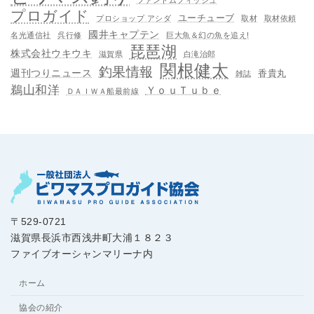
プロガイド
ユーチューブ
プロショップ アシダ
取材
取材依頼
國井キャプテン
名光通信社
呉行修
巨大魚＆幻の魚を追え!
琵琶湖
株式会社ウキウキ
滋賀県
白滝治郎
関根健太
釣果情報
週刊つりニュース
香貴丸
雑誌
鵜山和洋
ＹｏｕＴｕｂｅ
ＤＡＩＷＡ船最前線
〒529-0721
滋賀県長浜市西浅井町大浦１８２３
ファイブオーシャンマリーナ内
ホーム
協会の紹介