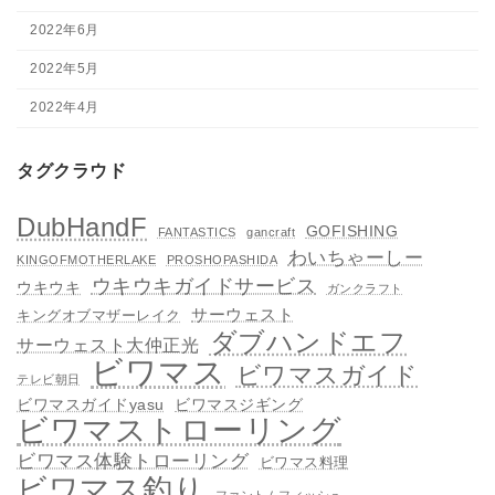
2022年6月
2022年5月
2022年4月
タグクラウド
DubHandF
GOFISHING
FANTASTICS
gancraft
わいちゃーしー
KINGOFMOTHERLAKE
PROSHOPASHIDA
ウキウキガイドサービス
ウキウキ
ガンクラフト
サーウェスト
キングオブマザーレイク
ダブハンドエフ
サーウェスト大仲正光
ビワマス
ビワマスガイド
テレビ朝日
ビワマスガイドyasu
ビワマスジギング
ビワマストローリング
ビワマス体験トローリング
ビワマス料理
ビワマス釣り
ファントムフィッシュ