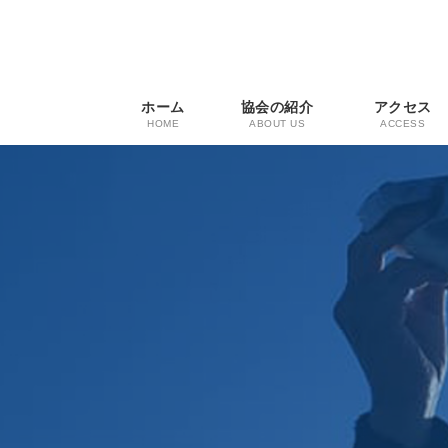
コ
ナ
ン
ビ
テ
ゲ
ン
ー
ツ
シ
ホーム
協会の紹介
アクセス
へ
ョ
HOME
ABOUT US
ACCESS
ス
ン
キ
に
ッ
移
プ
動