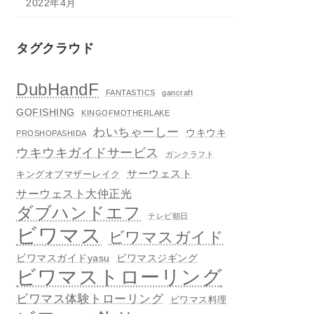
2022年4月
タグクラウド
DubHandF
FANTASTICS
gancraft
GOFISHING
KINGOFMOTHERLAKE
わいちゃーしー
ウキウキ
PROSHOPASHIDA
ウキウキガイドサービス
ガンクラフト
サーウェスト
キングオブマザーレイク
サーウェスト大仲正光
ダブハンドエフ
テレビ朝日
ビワマス
ビワマスガイド
ビワマスガイドyasu
ビワマスジギング
ビワマストローリング
ビワマス体験トローリング
ビワマス料理