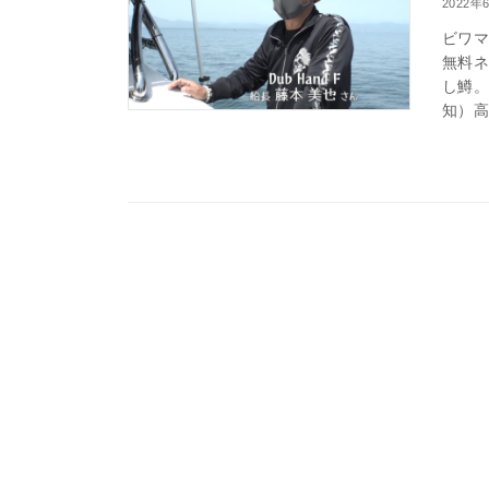
2022年
ビワ
無料
し鱒。
知）高