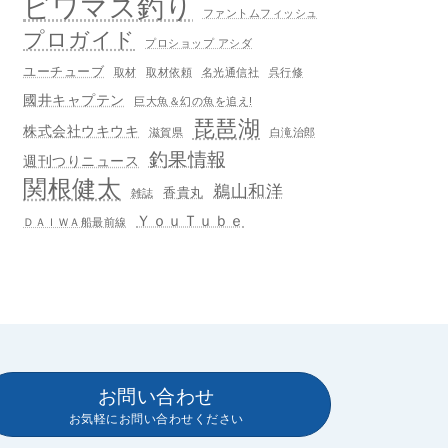
ビワマス釣り
ファントムフィッシュ
プロガイド
プロショップ アシダ
ユーチューブ
取材
取材依頼
名光通信社
呉行修
國井キャプテン
巨大魚＆幻の魚を追え!
琵琶湖
株式会社ウキウキ
滋賀県
白滝治郎
釣果情報
週刊つりニュース
関根健太
鵜山和洋
香貴丸
雑誌
ＹｏｕＴｕｂｅ
ＤＡＩＷＡ船最前線
お問い合わせ
お気軽にお問い合わせください