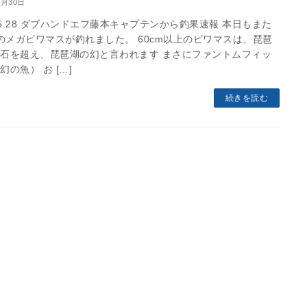
5月30日
2.5.28 ダブハンドエフ藤本キャプテンから釣果速報 本日もまた
mのメガビワマスが釣れました。 60cm以上のビワマスは、琵琶
石を超え、琵琶湖の幻と言われます まさにファントムフィッ
幻の魚） お […]
続きを読む