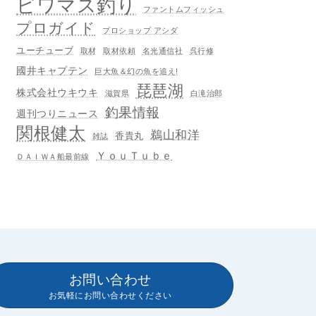
ビワマス釣り
ファントムフィッシュ
プロガイド
プロショップ アシダ
ユーチューブ
取材
取材依頼
名光通信社
呉行修
國井キャプテン
巨大魚＆幻の魚を追え!
琵琶湖
株式会社ウキウキ
滋賀県
白滝治郎
釣果情報
週刊つりニュース
関根健太
鵜山和洋
香貴丸
雑誌
ＹｏｕＴｕｂｅ
ＤＡＩＷＡ船最前線
お問い合わせ
お気軽にお問い合わせください