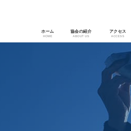
コ
ナ
ン
ビ
テ
ゲ
ン
ー
ツ
シ
ホーム
協会の紹介
アクセス
へ
ョ
HOME
ABOUT US
ACCESS
ス
ン
キ
に
ッ
移
プ
動