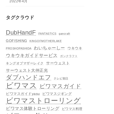
2022年4月
タグクラウド
DubHandF
FANTASTICS
gancraft
GOFISHING
KINGOFMOTHERLAKE
わいちゃーしー
ウキウキ
PROSHOPASHIDA
ウキウキガイドサービス
ガンクラフト
サーウェスト
キングオブマザーレイク
サーウェスト大仲正光
ダブハンドエフ
テレビ朝日
ビワマス
ビワマスガイド
ビワマスガイドyasu
ビワマスジギング
ビワマストローリング
ビワマス体験トローリング
ビワマス料理