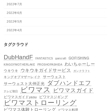
2022年7月
2022年6月
2022年5月
2022年4月
タグクラウド
DubHandF
GOFISHING
FANTASTICS
gancraft
わいちゃーしー
KINGOFMOTHERLAKE
PROSHOPASHIDA
ウキウキガイドサービス
ウキウキ
ガンクラフト
サーウェスト
キングオブマザーレイク
ダブハンドエフ
サーウェスト大仲正光
ビワマス
ビワマスガイド
テレビ朝日
ビワマスガイドyasu
ビワマスジギング
ビワマストローリング
ビワマス体験トローリング
ビワマス料理