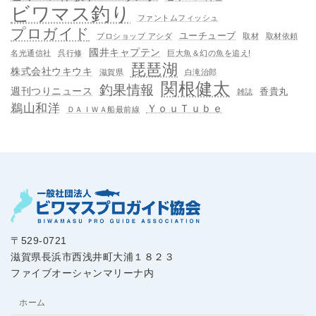
ビワマス釣り
ファントムフィッシュ
プロガイド
ユーチューブ
プロショップ アシダ
取材
取材依頼
國井キャプテン
名光通信社
呉行修
巨大魚＆幻の魚を追え!
琵琶湖
株式会社ウキウキ
滋賀県
白滝治郎
関根健太
釣果情報
週刊つりニュース
香貴丸
雑誌
鵜山和洋
ＹｏｕＴｕｂｅ
ＤＡＩＷＡ船最前線
〒529-0721
滋賀県長浜市西浅井町大浦１８２３
ファイブオーシャンマリーナ内
ホーム