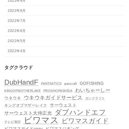
2022年9月
2022年8月
2022年7月
2022年6月
2022年5月
2022年4月
タグクラウド
DubHandF
GOFISHING
FANTASTICS
gancraft
わいちゃーしー
KINGOFMOTHERLAKE
PROSHOPASHIDA
ウキウキガイドサービス
ウキウキ
ガンクラフト
サーウェスト
キングオブマザーレイク
ダブハンドエフ
サーウェスト大仲正光
ビワマス
ビワマスガイド
テレビ朝日
ビワマスガイドyasu
ビワマスジギング