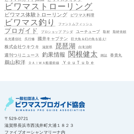
ビワマストローリング
ビワマス体験トローリング
ビワマス料理
ビワマス釣り
ファントムフィッシュ
プロガイド
ユーチューブ
プロショップ アシダ
取材
取材依頼
國井キャプテン
名光通信社
呉行修
巨大魚＆幻の魚を追え!
琵琶湖
株式会社ウキウキ
滋賀県
白滝治郎
関根健太
釣果情報
週刊つりニュース
香貴丸
雑誌
鵜山和洋
ＹｏｕＴｕｂｅ
ＤＡＩＷＡ船最前線
〒529-0721
滋賀県長浜市西浅井町大浦１８２３
ファイブオーシャンマリーナ内