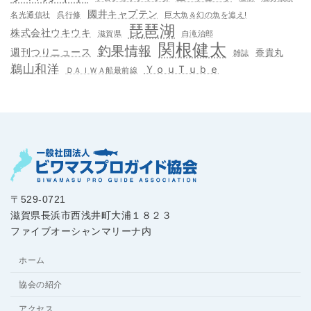
國井キャプテン
名光通信社
呉行修
巨大魚＆幻の魚を追え!
琵琶湖
株式会社ウキウキ
滋賀県
白滝治郎
関根健太
釣果情報
週刊つりニュース
香貴丸
雑誌
鵜山和洋
ＹｏｕＴｕｂｅ
ＤＡＩＷＡ船最前線
〒529-0721
滋賀県長浜市西浅井町大浦１８２３
ファイブオーシャンマリーナ内
ホーム
協会の紹介
アクセス