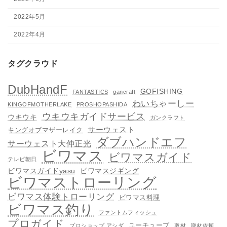
2022年5月
2022年4月
タグクラウド
DubHandF
GOFISHING
FANTASTICS
gancraft
わいちゃーしー
KINGOFMOTHERLAKE
PROSHOPASHIDA
ウキウキガイドサービス
ウキウキ
ガンクラフト
サーウェスト
キングオブマザーレイク
ダブハンドエフ
サーウェスト大仲正光
ビワマス
ビワマスガイド
テレビ朝日
ビワマスガイドyasu
ビワマスジギング
ビワマストローリング
ビワマス体験トローリング
ビワマス料理
ビワマス釣り
ファントムフィッシュ
プロガイド
ユーチューブ
プロショップ アシダ
取材
取材依頼