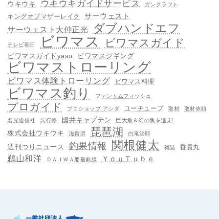
ウキウキガイドサービス
ウキウキ
ガンクラフト
サーウェスト
キングオブマザーレイク
ダブハンドエフ
サーウェスト大仲正光
ビワマス
ビワマスガイド
テレビ朝日
ビワマスガイドyasu
ビワマスジギング
ビワマストローリング
ビワマス体験トローリング
ビワマス料理
ビワマス釣り
ファントムフィッシュ
プロガイド
ユーチューブ
プロショップ アシダ
取材
取材依頼
國井キャプテン
名光通信社
呉行修
巨大魚＆幻の魚を追え!
琵琶湖
株式会社ウキウキ
滋賀県
白滝治郎
関根健太
釣果情報
週刊つりニュース
香貴丸
雑誌
鵜山和洋
ＹｏｕＴｕｂｅ
ＤＡＩＷＡ船最前線