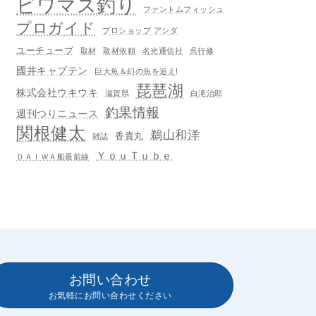
ビワマス釣り
ファントムフィッシュ
プロガイド
プロショップ アシダ
ユーチューブ
取材
取材依頼
名光通信社
呉行修
國井キャプテン
巨大魚＆幻の魚を追え!
琵琶湖
株式会社ウキウキ
滋賀県
白滝治郎
釣果情報
週刊つりニュース
関根健太
鵜山和洋
香貴丸
雑誌
ＹｏｕＴｕｂｅ
ＤＡＩＷＡ船最前線
お問い合わせ
お気軽にお問い合わせください