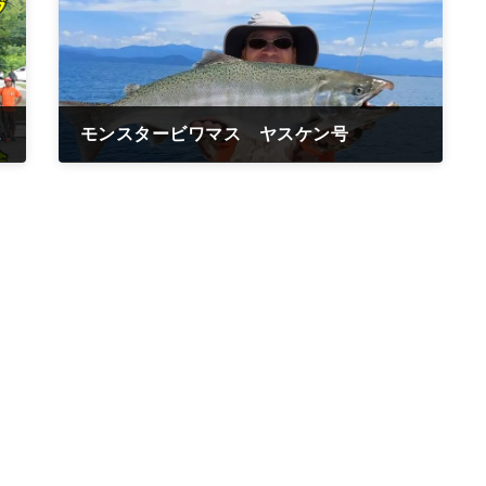
 ＹｏｕＴｕｂｅ
モンスタービワマス ヤスケン号
2022年7月24日