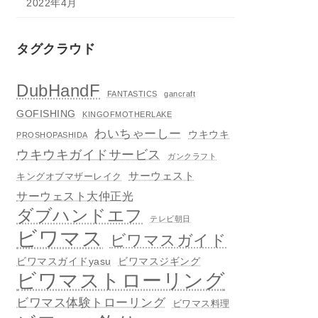
2022年4月
タグクラウド
DubHandF
FANTASTICS
gancraft
GOFISHING
KINGOFMOTHERLAKE
わいちゃーしー
ウキウキ
PROSHOPASHIDA
ウキウキガイドサービス
ガンクラフト
サーウェスト
キングオブマザーレイク
サーウェスト大仲正光
ダブハンドエフ
テレビ朝日
ビワマス
ビワマスガイド
ビワマスガイドyasu
ビワマスジギング
ビワマストローリング
ビワマス体験トローリング
ビワマス料理