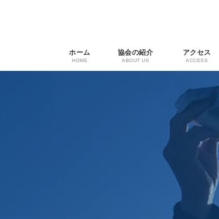
コ
ナ
ン
ビ
テ
ゲ
ン
ー
ツ
シ
ホーム
協会の紹介
アクセス
へ
ョ
HOME
ABOUT US
ACCESS
ス
ン
キ
に
ッ
移
プ
動