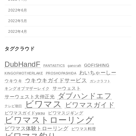
2022年6月
2022年5月
2022年4月
タグクラウド
DubHandF
GOFISHING
FANTASTICS
gancraft
わいちゃーしー
KINGOFMOTHERLAKE
PROSHOPASHIDA
ウキウキガイドサービス
ウキウキ
ガンクラフト
サーウェスト
キングオブマザーレイク
ダブハンドエフ
サーウェスト大仲正光
ビワマス
ビワマスガイド
テレビ朝日
ビワマスガイドyasu
ビワマスジギング
ビワマストローリング
ビワマス体験トローリング
ビワマス料理