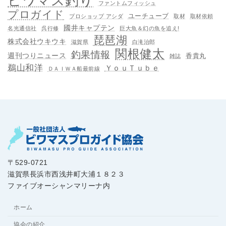
ビワマス釣り
ファントムフィッシュ
プロガイド
ユーチューブ
プロショップ アシダ
取材
取材依頼
國井キャプテン
名光通信社
呉行修
巨大魚＆幻の魚を追え!
琵琶湖
株式会社ウキウキ
滋賀県
白滝治郎
関根健太
釣果情報
週刊つりニュース
香貴丸
雑誌
鵜山和洋
ＹｏｕＴｕｂｅ
ＤＡＩＷＡ船最前線
〒529-0721
滋賀県長浜市西浅井町大浦１８２３
ファイブオーシャンマリーナ内
ホーム
協会の紹介