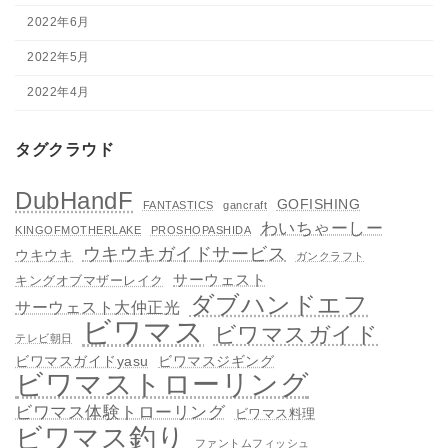
2022年6月
2022年5月
2022年4月
タグクラウド
DubHandF
GOFISHING
FANTASTICS
gancraft
わいちゃーしー
KINGOFMOTHERLAKE
PROSHOPASHIDA
ウキウキガイドサービス
ウキウキ
ガンクラフト
サーウェスト
キングオブマザーレイク
ダブハンドエフ
サーウェスト大仲正光
ビワマス
ビワマスガイド
テレビ朝日
ビワマスガイドyasu
ビワマスジギング
ビワマストローリング
ビワマス体験トローリング
ビワマス料理
ビワマス釣り
ファントムフィッシュ