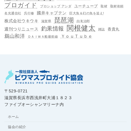
プロガイド
ユーチューブ
プロショップ アシダ
取材
取材依頼
國井キャプテン
名光通信社
呉行修
巨大魚＆幻の魚を追え!
琵琶湖
株式会社ウキウキ
滋賀県
白滝治郎
関根健太
釣果情報
週刊つりニュース
香貴丸
雑誌
鵜山和洋
ＹｏｕＴｕｂｅ
ＤＡＩＷＡ船最前線
〒529-0721
滋賀県長浜市西浅井町大浦１８２３
ファイブオーシャンマリーナ内
ホーム
協会の紹介