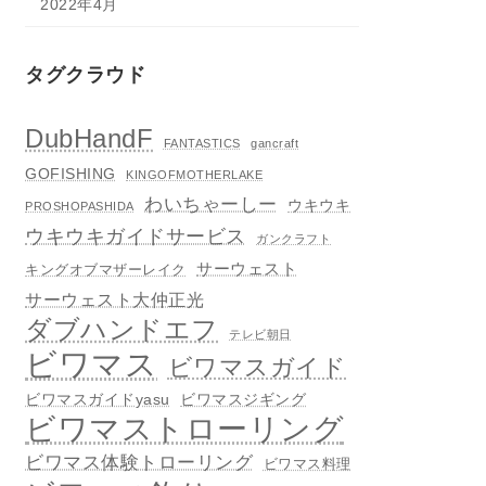
2022年4月
タグクラウド
DubHandF
FANTASTICS
gancraft
GOFISHING
KINGOFMOTHERLAKE
わいちゃーしー
ウキウキ
PROSHOPASHIDA
ウキウキガイドサービス
ガンクラフト
サーウェスト
キングオブマザーレイク
サーウェスト大仲正光
ダブハンドエフ
テレビ朝日
ビワマス
ビワマスガイド
ビワマスガイドyasu
ビワマスジギング
ビワマストローリング
ビワマス体験トローリング
ビワマス料理