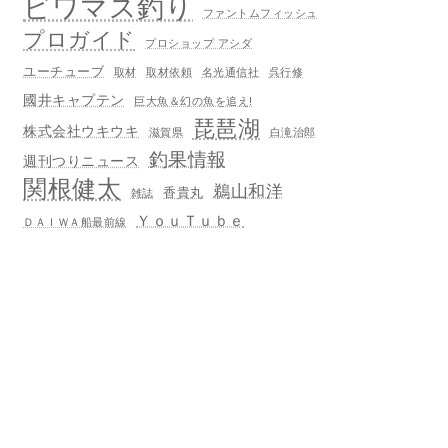
ビワマス釣り
ファントムフィッシュ
プロガイド
プロショップ アシダ
ユーチューブ
取材
取材依頼
名光通信社
呉行修
國井キャプテン
巨大魚＆幻の魚を追え!
琵琶湖
株式会社ウキウキ
滋賀県
白滝治郎
釣果情報
週刊つりニュース
関根健太
鵜山和洋
香貴丸
雑誌
ＹｏｕＴｕｂｅ
ＤＡＩＷＡ船最前線