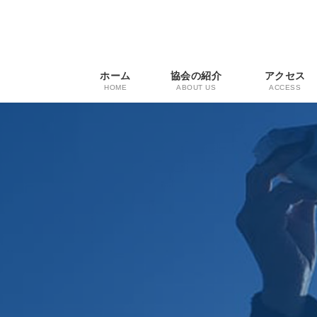
コ
ナ
ン
ビ
テ
ゲ
ン
ー
ツ
シ
ホーム
協会の紹介
アクセス
へ
ョ
HOME
ABOUT US
ACCESS
ス
ン
キ
に
ッ
移
プ
動